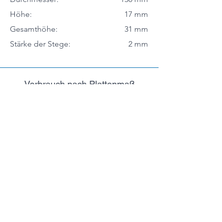
Höhe:
17 mm
Gesamthöhe:
31 mm
Stärke der Stege:
2 mm
Verbrauch nach Plattenmaß
Betonplattenmaß:
50 x 50 cm
Plattenlager:
4 Stk./m²
Betonplattenmaß:
40 x 40 cm
Plattenlager:
7,5 Stk./m²
Betonplattenmaß:
30 x 30 cm
Plattenlager:
10 Stk./m²
Belastungswerte