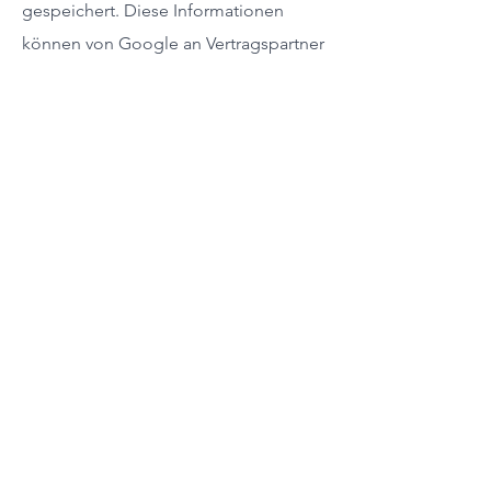
gespeichert. Diese Informationen
können von Google an Vertragspartner
von Google weiter gegeben werden.
Google wird Ihre IP-Adresse jedoch
nicht mit anderen von Ihnen
gespeicherten Daten
zusammenführen.
Sie können die Installation der Cookies
durch eine entsprechende Einstellung
Ihrer Browser Software verhindern; wir
weisen Sie jedoch darauf hin, dass Sie
in diesem Fall gegebenenfalls nicht
sämtliche Funktionen dieser Website
voll umfänglich nutzen können. Durch
die Nutzung dieser Website erklären